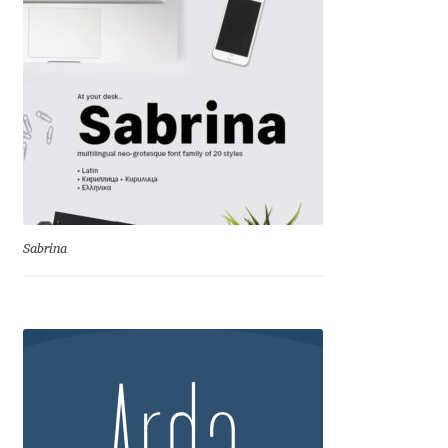
Igor Kuznetsov
Igor Petrovic
Igor Stepanchenko
Ilia Gruev
Ilya Ruderman
Sabrina
Ilya Zakharov
Ira Shagaeva
Irene Vlachou