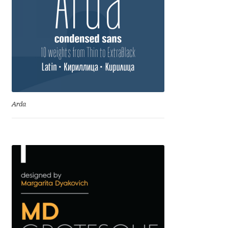
Irina Smirnova
Isabella Chaeva
Iste Fonts
Ivan Apostolski
Arda
Ivan Filipov
Ivan Gladkikh
Ivan Petrov
Ivaylo Hristov
Jaakko Suomalainen