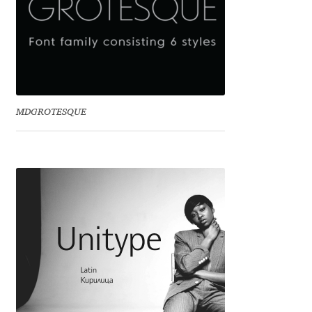
Jacklina Jekova
Jakob Runge
Jan Fromm
MDGROTESQUE
Jan Tschichold
Jānis Kalaus
Jason Castle
Jason Smith
Jean-Baptiste Levée