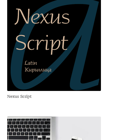
George Triantafyllakos
Gerard Unger
Gluk Fonts [Grzegorz Luk]
Grigorij Gushchin
Haley Wakamatsu
HermesSOFT
Nexus Script
Hubert Jocham
Hugues Gentile
Igor Kosinsky