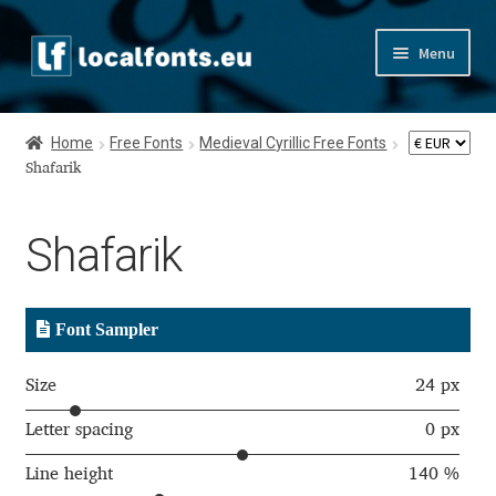
Skip
Skip
Menu
to
to
navigation
content
Home
Home
Free Fonts
Medieval Cyrillic Free Fonts
Apostrophic Labs License
Shafarik
Appendix
Shafarik
Appendix Handwritten Cyrillic Free Fonts
Font Sampler
Arabic Fonts
Size
24 px
Asia – languages and writing systems
Letter spacing
0 px
Authors
Line height
140 %