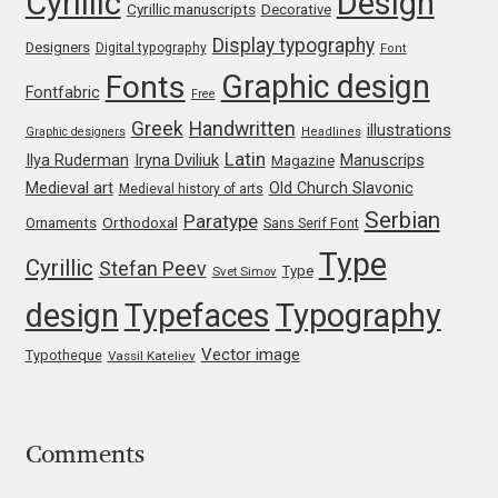
Cyrillic
Design
Cyrillic manuscripts
Decorative
Mark Williamson
Display typography
Designers
Digital typography
Font
Graphic design
Fonts
Martin He
Fontfabric
Free
Greek
Handwritten
illustrations
Graphic designers
Headlines
Mateo Broillet
Latin
Iryna Dviliuk
Manuscrips
Ilya Ruderman
Magazine
Medieval art
Old Church Slavonic
Medieval history of arts
Mateusz Machalski
Serbian
Paratype
Orthodoxal
Ornaments
Sans Serif Font
Type
Cyrillic
Stefan Peev
Matthew Carter
Type
Svet Simov
design
Typefaces
Typography
Matthias Tellen
Vector image
Typotheque
Vassil Kateliev
Michael Angeles
Michael Chereda
Comments