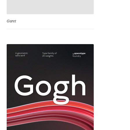
Jose Scaglione
Garet
Juan Pablo del Peral
Juho Hiilivirta
Julia Martinez Diana
Julia Sysmäläinen
Julieta Ulanovsky
Kai Bernau
Kaja Słojewska