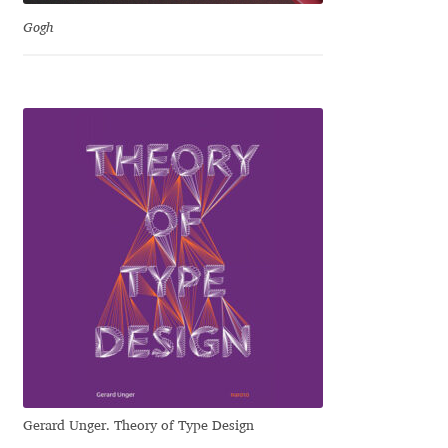
Katsia Jazwinska
Gogh
Kemie Guaida
Kevin Burke
Khaled Hosny
Kiril Zlatkov
Konstantin Lukjanov
Kostas Bartsokas
Krista Radoeva
Gerard Unger. Theory of Type Design
Kristyan Sarkis