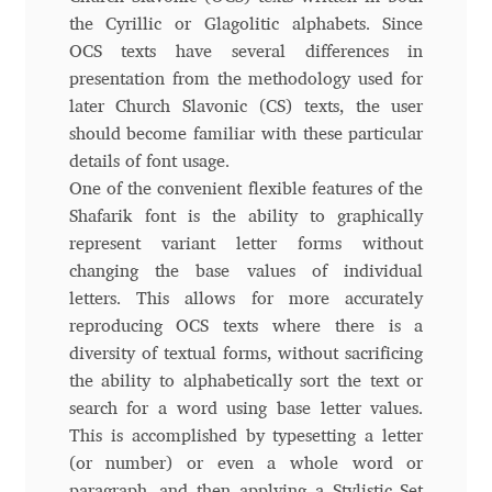
Charles Borges de Oliveira
the Cyrillic or Glagolitic alphabets. Since
OCS texts have several differences in
Charles Casimiro
presentation from the methodology used for
later Church Slavonic (CS) texts, the user
Charles Gibbons
should become familiar with these particular
details of font usage.
Chris Simpkins
One of the convenient flexible features of the
Shafarik font is the ability to graphically
represent variant letter forms without
Christian Schwartz
changing the base values of individual
letters. This allows for more accurately
Christian Thalmann
reproducing OCS texts where there is a
diversity of textual forms, without sacrificing
Chuck Masterson
the ability to alphabetically sort the text or
search for a word using base letter values.
Cosimo Pancini
This is accomplished by typesetting a letter
(or number) or even a whole word or
Cristian Tournier
paragraph, and then applying a Stylistic Set