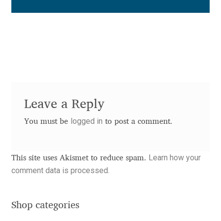
Eduardo Tunni
Eimantas Paškonis
Elena Kowalski
Elena Voynova
Leave a Reply
Eleonora Petrova
logged in
You must be
to post a comment.
Eli Heuer
Learn how your
This site uses Akismet to reduce spam.
Emanuela Krusteva
comment data is processed.
Emil Bertell
Shop categories