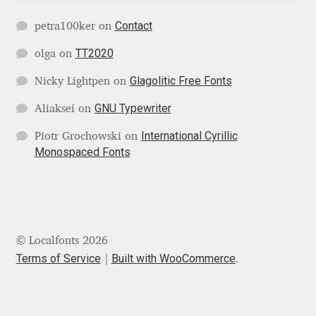
Michael Sharpe
Contact
petra100ker
on
Michael Want
TT2020
olga
on
Michał Jarociński
Glagolitic Free Fonts
Nicky Lightpen
on
GNU Typewriter
Aliaksei
on
Mike Abbink
International Cyrillic
Piotr Grochowski
on
Monospaced Fonts
Mikhail Medvedev
Miles Newlyn
Milka Peikova
© Localfonts 2026
Terms of Service
Built with WooCommerce
.
Milos Mitrovic
MIR