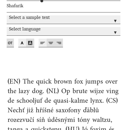
Shafarik
Aaron Bell
Select a sample text
▾
Aaron D. Chand
Select language
▾
Adam Jagosz
Adam Katyi
Adam Twardoch
(EN) The quick brown fox jumps over
Adelina Apostolova
the lazy dog. (NL) Op brute wijze ving
Adi Floyde
de schooljuf de quasi-kalme lynx. (CS)
Nechť již hříšné saxofony ďáblů
Adrian Frutiger
rozezvučí síň úděsnými tóny waltzu,
tanga a quickstepu. (HU) Jó foxim és