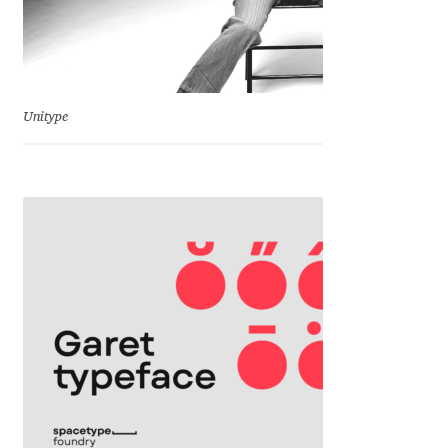
Jens Kutilek
João Cracel
Unitype
João Symington
John Hudson
Jonathan Hill
Jonathan Perez
Jonathan Pierini
Jordan Jelev
Jos Buivenga