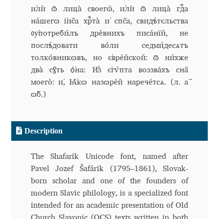
и҆лѝ ѿ лица̀ своегѡ̀, и҆лѝ ѿ лица̀ гдⷭ҇а
Benjamin Critton
на́шегѡ і҆и҃са хрⷭ҇та̀ и҆ сп҃са, свидѣ́тєльства
ᲂу҆потреби́лъ дре́внихъ писа́нїй, не
Berthold Wolpe
послѣ́довати во́ли седми́десѧтъ
толко́вникѡвъ, но є҆вре́йской: ѿ ни́хже
два̀ сꙋ́ть ѻ҆́на: И҆з̾ є҆гѵ́пта воззва́хъ сн҃а
Berton Hasebe
моего̀: и҆, Ꙗ҆́кѡ назѡре́й нарече́тсѧ. (л. а҃
ѡ҆б.)
Bohdan Hdal
Boris Garic
Description
Borys Kosmynka
The Shafarik Unicode font, named after
Pavel Jozef Šafárik (1795–1861), Slovak-
Botio Nikoltchev
born scholar and one of the founders of
modern Slavic philology, is a specialized font
Carrois Type Design
intended for an academic presentation of Old
Church Slavonic (OCS) texts written in both