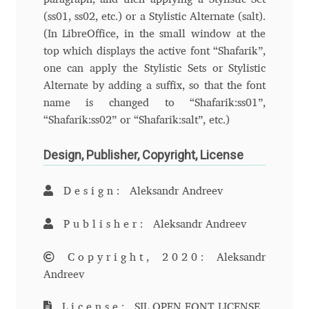
(ss01, ss02, etc.) or a Stylistic Alternate (salt).
Cyril Mikhailov
(In LibreOffice, in the small window at the
top which displays the active font “Shafarik”,
Dalton Maag
one can apply the Stylistic Sets or Stylistic
Alternate by adding a suffix, so that the font
Daniel Benjamin Miller
name is changed to “Shafarik:ss01”,
“Shafarik:ss02” or “Shafarik:salt”, etc.)
Daniel Johnson
Design, Publisher, Copyright, License
Dastan Miraj
Design:
Aleksandr Andreev
Dave Crossland
Publisher:
Aleksandr Andreev
Dave Rowland
Copyright, 2020:
Aleksandr
Andreev
David Březina
License:
SIL OPEN FONT LICENSE