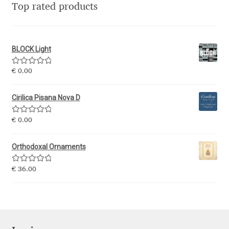
Top rated products
Liza Rasskazova
Luc(as) de Groot
BLOCK Light
Lyudmil Dachev
Rated
5.00
€
0.00
out of 5
Łukasz Dziedzic
Cirilica Pisana Nova D
Rated
5.00
€
0.00
Maciej Włoczewski
out of 5
Orthodoxal Ornaments
Made Type
Rated
5.00
€
36.00
Måns Grebäck
out of 5
Manvel Shmavonyan