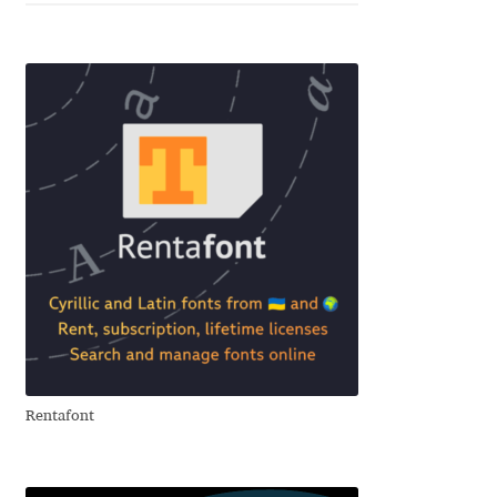
Franco Jonas Hernández
Frank Grießhammer
Fredrick R. Brennan
Friedrich Althausen
Galin Kastelov
Gatis Vilaks
Gennady Fridman
Rentafont
George Douros [ UFAS ]