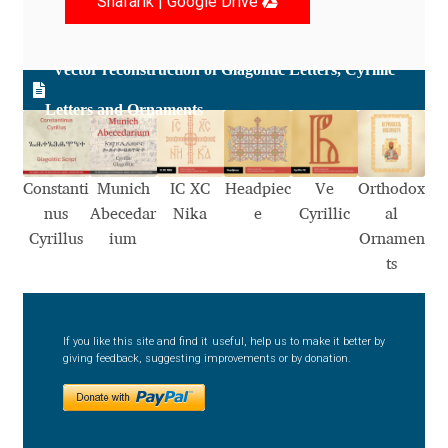
Shafarik | Google Drive
Dmitriy A. Horoshkin
Vector reconstruction of Glagolitic Letters, Cyrillic
Dmitriy Chirkov
Letters and Ornaments
Dmitry Barsukov
Constanti
Munich
IC XC
Headpiec
Ve
Orthodox
Dmitry Goloub
nus
Abecedar
Nika
e
Cyrillic
al
Cyrillus
ium
Ornamen
Dmitry Rastvortsev
ts
Donald Knuth
If you like this site and find it useful, help us to make it better by
giving feedback, suggesting improvements or by donation.
Eben Sorkin
Eduardo Manso