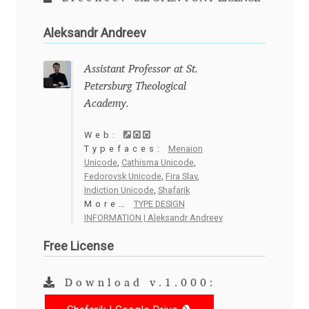
David Jonathan Ross
Aleksandr Andreev
Denis A Serikov
Assistant Professor at St.
Denis Espinoza
Petersburg Theological
Academy.
Denis Ignatov
Web:
Typefaces:
Menaion
Denis Masharov
Unicode
,
Cathisma Unicode
,
Fedorovsk Unicode
,
Fira Slav
,
Indiction Unicode
,
Shafarik
Denis Serebryakov
More…
TYPE DESIGN
INFORMATION | Aleksandr Andreev
Denis Sherbak
Free License
Diego Aravena Silo
Download v.1.000:
Dmitri Zdorov