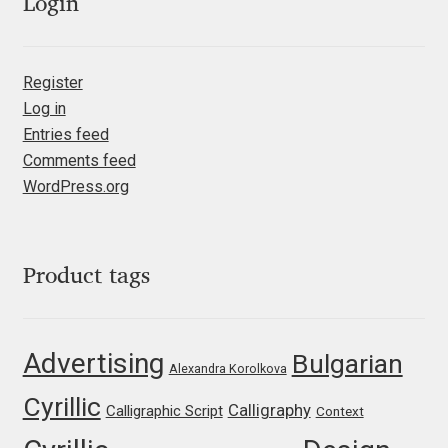
Marcelo Magalhaes
Login
Margarita Dyakovich
Register
Log in
Maria Doreuli
Entries feed
Comments feed
Maria Selezeneva
WordPress.org
Mariano Diez
Mariela Monsalve
Product tags
Mariya Domnikova
Advertising
Bulgarian
Alexandra Korolkova
Mariya Lish
Cyrillic
Calligraphy
Calligraphic Script
Context
Mark Simonson