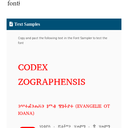
font!
Alexander Nedelev
Alexander Pravdin
Text Samples
Alexander Sapozhnikov
Copy and past the following text in the Font Sampler to test the
font
Alexander Tarbeev
CODEX
Alexandra Korolkova
ZOGRAPHENSIS
Alexei Vanyashin
Alexey Malkov
ⰅⰂⰀⰌⰅⰎⰋⰅ ⰑⰕⰟ ⰊⰑⰀ̆ⰐⰀ (EVANGELIE OT
IOANA)
Alfredo Marco Pradil
ⱄⰽⱁⱀⰻ · ⰱⱑⰰ̆ⱎⰵ ⱄⰾⱁⰲⱁ · ⰺ҅ ⱄⰾⱁⰲⱁ