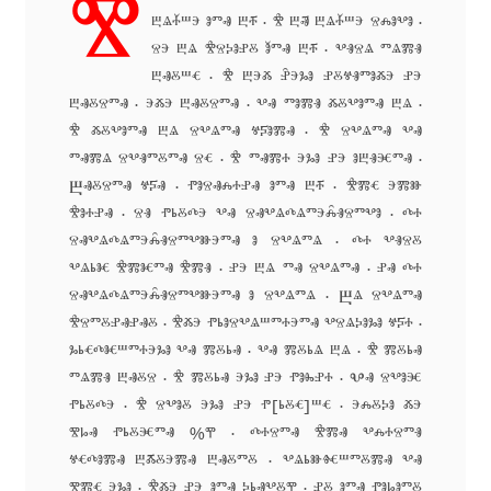
Ⰺ
Aliaksei Koval
ⰱⱑⰰ̆ⱎⰵ ⱁⱅⱏ ⰱ҃ⰰ · ⰺ҅ ⰱ҃ⱏ ⰱⱑⰰ̆ⱎⰵ ⱄⰾⱁⰲⱁ ·
ⱄⰵ ⰱⱑ ⰺ҅ⱄⰽⱁⱀⰻ ⱁ̆ⱅⱏ ⰱ҃ⰰ · ⰲⱐⱄⱑ ⱅⱑⰿⱐ
Amy Cox
ⰱⱏⰻⱎⱔ · ⰺ҅ ⰱⰵⰶ ⱀ̑ⰵⰳⱁ ⱀⰻⱍⱐⱅⱁⰶⰵ ⱀⰵ
ⰱⱏⰻⱄⱅⱏ · ⰵⰶⰵ ⰱⱏⰻⱄⱅⱏ · ⰲⱏ ⱅⱁⰿⱐ ⰶⰻⰲⱁⱅⱏ ⰱⱑ ·
Anastasia Larina
ⰺ҅ ⰶⰻⰲⱁⱅⱏ ⰱⱑ ⱄⰲⱑⱅⱏ ⱍ҃ⰽⱁⰿⱏ · ⰺ҅ ⱄⰲⱑⱅⱏ ⰲⱏ
ⱅⱏⰿⱑ ⱄⰲⱐⱅⰻⱅⱏ ⱄⱔ · ⰺ҅ ⱅⱏⰿⰰ ⰵⰳⱁ ⱀⰵ ⱁⰱⱐⱗⱅⱏ ·
Andrea Tartarelli
Ⰱⱏⰻⱄⱅⱏ ⱍ҃ⰽⱏ · ⱂⱁⱄⱏⰾⰰⱀⱏ ⱁⱅⱏ ⰱ҃ⰰ · ⰺ҅ⰿⱔ ⰵⰿⱆ
ⰺ҅ⱁⰰⱀⱏ · ⱄⱐ ⱂⱃⰻⰴⰵ ⰲⱏ ⱄⱏⰲⱑⰴⱑⱅⰵⰾ̑ⱐⱄⱅⰲⱁ · ⰴⰰ
Andreas Eigendorf
ⱄⱏⰲⱑⰴⱑⱅⰵⰾ̑ⱐⱄⱅⰲⱆⰵⱅⱏ ⱁ ⱄⰲⱑⱅⱑ · ⰴⰰ ⰲⱐⱄⰻ
ⰲⱑⱃⱘ ⰺ҅ⰿⱘⱅⱏ ⰺ҅ⰿⱐ · ⱀⰵ ⰱⱑ ⱅⱏ ⱄⰲⱑⱅⱏ · ⱀⱏ ⰴⰰ
Andreas Nolda
ⱄⱏⰲⱑⰴⱑⱅⰵⰾ̑ⱐⱄⱅⰲⱆⰵⱅⱏ ⱁ ⱄⰲⱑⱅⱑ · Ⰱⱑ ⱄⰲⱑⱅⱏ
ⰺ҅ⱄⱅⰻⱀⱏⱀⱏⰻ · ⰺ҅ⰶⰵ ⱂⱃⱁⱄⰲⱑⱎⱅⰰⰵⱅⱏ ⰲⱄⱑⰽⱁⰳⱁ ⱍ҃ⰽⰰ ·
Andrew Kensler
ⰳⱃⱔⰴⱘⱎⱅⰰⰵⰳⱁ ⰲⱏ ⰿⰻⱃⱏ · ⰲⱏ ⰿⰻⱃⱑ ⰱⱑ · ⰺ҅ ⰿⰻⱃⱏ
ⱅⱑⰿⱐ ⰱⱏⰻⱄ · ⰺ҅ ⰿⰻⱃⱏ ⰵⰳⱁ ⱀⰵ ⱂⱁⰸⱀⰰ · Ⰲⱏ ⱄⰲⱁⱗ
ⱂⱃⰻⰴⰵ · ⰺ҅ ⱄⰲⱁⰻ ⰵⰳⱁ ⱀⰵ ⱂ[ⱃⰻⱔ]ⱎⱔ · ⰵⰾⰻⰽⱁ ⰶⰵ
Andrey Kudryavtsev
ⰺⱈⱏ ⱂⱃⰻⱗⱅⱏ %ⰹ · ⰴⰰⱄⱅⱏ ⰺ҅ⰿⱏ ⰲⰾⰰⱄⱅⱐ
ⱍⱔⰴⱁⰿⱏ ⰱ҃ⰶⰻⰵⰿⱏ ⰱⱏⰻⱅⰻ · ⰲⱑⱃⱆⱙⱎⱅⰻⰿⱏ ⰲⱏ
Andrij Shevchenko
ⰺⰿⱔ ⰵⰳⱁ · ⰺ҅ⰶⰵ ⱀⰵ ⱁⱅⱏ ⰽⱃⱏⰲⰻⰹ · ⱀⰻ ⱁⱅⱏ ⱂⱁⱈⱁⱅⰻ