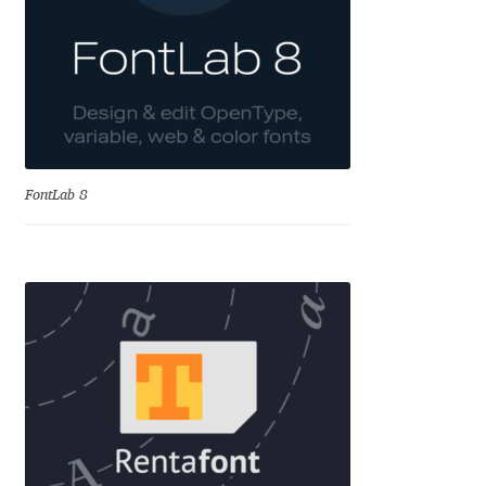
Cyril Mikhailov
Dalton Maag
Daniel Benjamin Miller
FontLab 8
Daniel Johnson
Dastan Miraj
Dave Crossland
Dave Rowland
David Březina