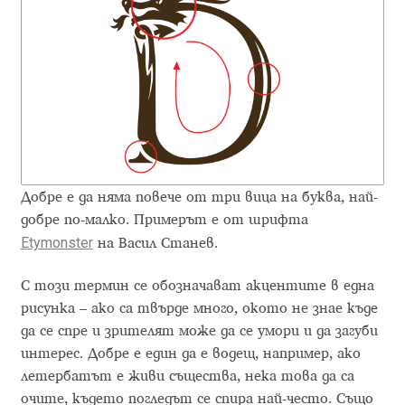
Alexander Nedelev
Alexander Pravdin
Alexander Sapozhnikov
Alexander Tarbeev
Добре е да няма повече от три вица на буква, най-
Alexandra Korolkova
добре по-малко. Примерът е от шрифта
Etymonster
на Васил Станев.
Alexei Vanyashin
С този термин се обозначават акцентите в една
рисунка – ако са твърде много, окото не знае къде
Alexey Malkov
да се спре и зрителят може да се умори и да загуби
интерес. Добре е един да е водещ, например, ако
Alfredo Marco Pradil
летербатът е живи същества, нека това да са
очите, където погледът се спира най-често. Също