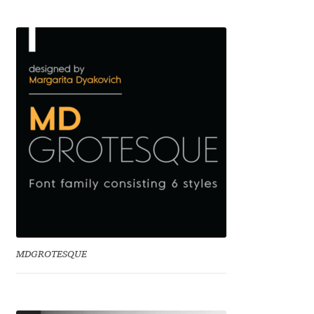
Emily Spadoni
Emmanuel Besse
Eugene Tantsurin
Evgeniy Agasyanc
Evgeniy Bezdenezhnykh
Evita Vilaka
Fernando Mello
MDGROTESQUE
Ferran Milan Oliveras
Francesco Canovaro