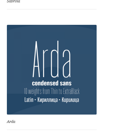
Sabrina
Eduardo Tunni
Eimantas Paškonis
Elena Kowalski
Elena Voynova
Eleonora Petrova
Eli Heuer
Emanuela Krusteva
Emil Bertell
Arda