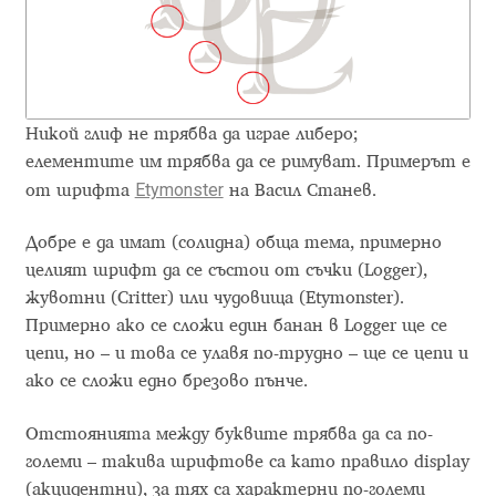
Andriy Dykun
Andriy Konstantynov
Никой глиф не трябва да играе либеро;
Andy Lethbridge
елементите им трябва да се римуват. Примерът е
Etymonster
от шрифта
на Васил Станев.
Angelina Sánchez
Добре е да имат (солидна) обща тема, примерно
Ani Dimitrova
целият шрифт да се състои от съчки (Logger),
жувотни (Critter) или чудовища (Etymonster).
Примерно ако се сложи един банан в Logger ще се
Ani Petrova
цепи, но – и това се улавя по-трудно – ще се цепи и
ако се сложи едно брезово пънче.
Ania Wieluńska
Отстоянията между буквите трябва да са по-
Anita Jürgeleit
големи – такива шрифтове са като правило display
(акцидентни), за тях са характерни по-големи