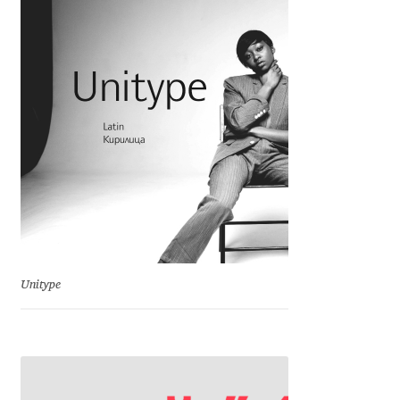
Franco Jonas Hernández
Frank Grießhammer
Fredrick R. Brennan
Friedrich Althausen
Galin Kastelov
Gatis Vilaks
Unitype
Gennady Fridman
George Douros [ UFAS ]