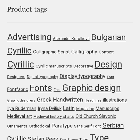
Product tags
Jose Scaglione
Juan Pablo del Peral
Advertising
Bulgarian
Alexandra Korolkova
Juho Hiilivirta
Cyrillic
Calligraphy
Calligraphic Script
Context
Cyrillic
Design
Julia Martinez Diana
Cyrillic manuscripts
Decorative
Display typography
Designers
Digital typography
Font
Julia Sysmäläinen
Graphic design
Fonts
Fontfabric
Free
Julieta Ulanovsky
Greek
Handwritten
illustrations
Graphic designers
Headlines
Latin
Iryna Dviliuk
Manuscrips
Ilya Ruderman
Magazine
Kai Bernau
Medieval art
Old Church Slavonic
Medieval history of arts
Serbian
Paratype
Orthodoxal
Ornaments
Sans Serif Font
Kaja Słojewska
Type
Cyrillic
Stefan Peev
Type
Svet Simov