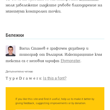
моля забележете гладките ръбове благодарение на
Benjamin Critton
минимума контролни точки.
Berthold Wolpe
Бележки
Berton Hasebe
Bohdan Hdal
Васил Станев е графичен дизайнер и
типограф от България. Илюстрациите към
Etymonster
текста са с неговия шрифт
.
Boris Garic
Допълнително четиво
Borys Kosmynka
Is this a font?
TypeDrawer
s:
Botio Nikoltchev
If you like this site and find it useful, help us to make it better by
Carrois Type Design
giving feedback, suggesting improvements or by donation.