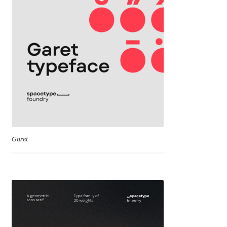
George Triantafyllakos
Gerard Unger
Gluk Fonts [Grzegorz Luk]
Grigorij Gushchin
Haley Wakamatsu
HermesSOFT
Garet
Hubert Jocham
Hugues Gentile
Igor Kosinsky