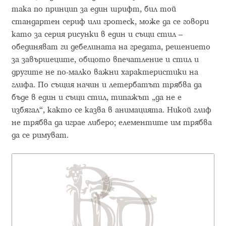
Aliaksei Koval
така по принцип за един шрифт, бил той
стандартен сериф или гротеск, може да се говори
Amy Cox
като за серия рисунки в един и същи стил –
обединяват ги дебелината на гредата, решението
Anastasia Larina
за завършеците, общото впечатление и стил и
другите не по-малко важни характеристики на
Andrea Tartarelli
глифа. По същия начин и летербатът трябва да
бъде в един и същи стил, типажът „да не е
Andreas Eigendorf
избягал“, както се казва в анимацията. Никой глиф
не трябва да играе либеро; елементите им трябва
Andreas Nolda
да се римуват.
Andrew Kensler
Andrey Kudryavtsev
Andrij Shevchenko