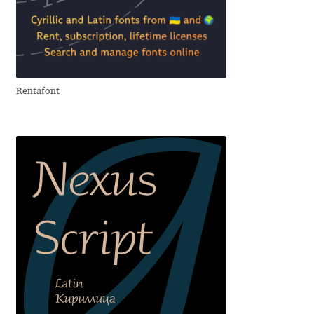
David Jonathan Ross
Denis A Serikov
Denis Espinoza
Rentafont
Denis Ignatov
Denis Masharov
Denis Serebryakov
Denis Sherbak
Diego Aravena Silo
Dmitri Zdorov