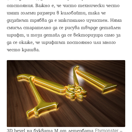
Anton Chernogorov
отстояния. Важно е, че чисто технически често
имат големи размери в килобайти, така че
Antonina Zhulkova
дизайнът трябва да е максимално изчистен. Няма
смисъл старателно да се рисува твърде детайлен
Apostolos Syropoulos
шрифт, и този детайл да се векторизира само за
да се окаже, че шрифтът постоянно или много
Apostrophic Laboratory
често крашва.
Archil Imnadze
Asen Tiberiy Baramov
bBox Type
Belleve Invis
Ben Jones
Etymonster
3D bevel на буквата М от летербата
–