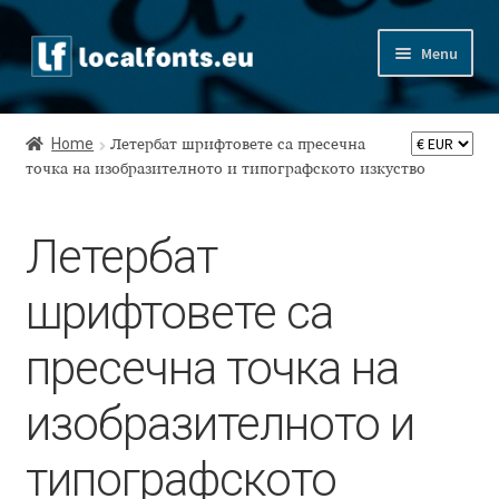
Skip
Skip
Menu
to
to
navigation
content
Home
Home
Летербат шрифтовете са пресечна
Apostrophic Labs License
точка на изобразителното и типографското изкуство
Appendix
Летербат
Appendix Handwritten Cyrillic Free Fonts
шрифтовете са
Arabic Fonts
пресечна точка на
изобразителното и
Asia – languages and writing systems
типографското
Authors