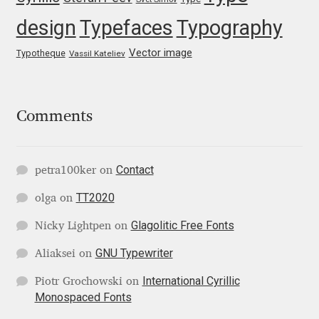
Katsia Jazwinska
design
Typefaces
Typography
Vector image
Kemie Guaida
Typotheque
Vassil Kateliev
Kevin Burke
Comments
Khaled Hosny
Kiril Zlatkov
Contact
petra100ker
on
TT2020
olga
on
Konstantin Lukjanov
Glagolitic Free Fonts
Nicky Lightpen
on
Kostas Bartsokas
GNU Typewriter
Aliaksei
on
Krista Radoeva
International Cyrillic
Piotr Grochowski
on
Monospaced Fonts
Kristyan Sarkis