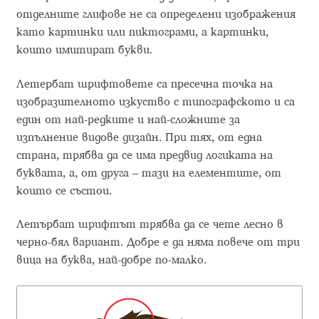
Akira Kobayashi
отделните глифове не са определени изображения
като картинки или пиктограми, а картинки,
Alberto Romanos
които имитират букви.
Alejo Bergmann
Летербат шрифтовете са пресечна точка на
изобразителното изкуство с типографското и са
Aleksandar Nikov
един от най-редките и най-сложните за
изпълнение видове дизайн. При тях, от една
Aleksandr Andreev
страна, трябва да се има предвид логиката на
буквата, а, от друга – тази на елементите, от
Aleksandr Moskovskiy
които се състои.
Летърбат шрифтът трябва да се чете лесно в
Alessia Mazzarella
черно-бял вариант. Добре е да няма повече от три
вица на буква, най-добре по-малко.
Alex Slobzheninov
Alexander Lubovenko