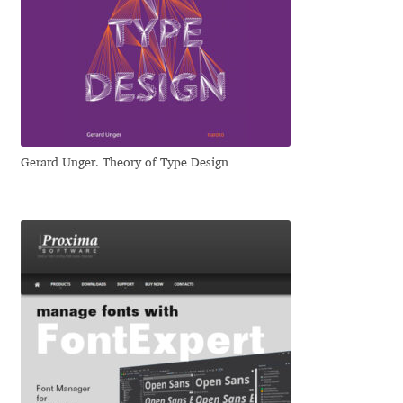
Irina Smirnova
Isabella Chaeva
Iste Fonts
Ivan Apostolski
Gerard Unger. Theory of Type Design
Ivan Filipov
Ivan Gladkikh
Ivan Petrov
Ivaylo Hristov
Jaakko Suomalainen