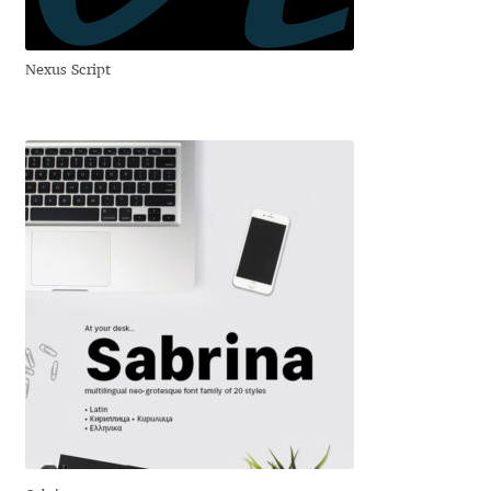
Dmitriy A. Horoshkin
Nexus Script
Dmitriy Chirkov
Dmitry Barsukov
Dmitry Goloub
Dmitry Rastvortsev
Donald Knuth
Eben Sorkin
Eduardo Manso