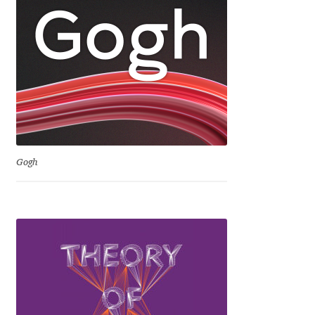
Igor Kuznetsov
Igor Petrovic
Igor Stepanchenko
Ilia Gruev
Gogh
Ilya Ruderman
Ilya Zakharov
Ira Shagaeva
Irene Vlachou